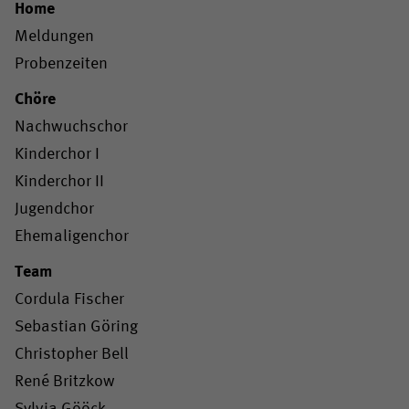
Home
Meldungen
Probenzeiten
Chöre
Nachwuchschor
Kinderchor I
Kinderchor II
Jugendchor
Ehemaligenchor
Team
Cordula Fischer
Sebastian Göring
Christopher Bell
René Britzkow
Sylvia Gööck