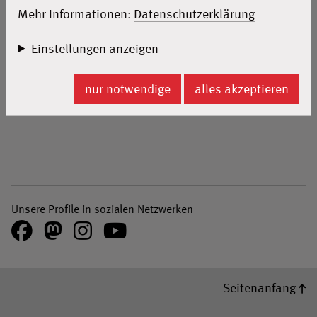
in Erwitte war aber ein ganz besonderer. Der
Mehr Informationen:
Datenschutzerklärung
thüringische Ministerpräsident Bodo Ramelow lud
deshalb unsere Gewinner*innen am 17. Oktober 2024
Einstellungen anzeigen
zu Kakao und Kuchen ein!
Montag, 18.11.2024
nur notwendige
alles akzeptieren
Unsere Profile in sozialen Netzwerken
Facebook
Mastodon
Instagram
Youtube
Seitenanfang