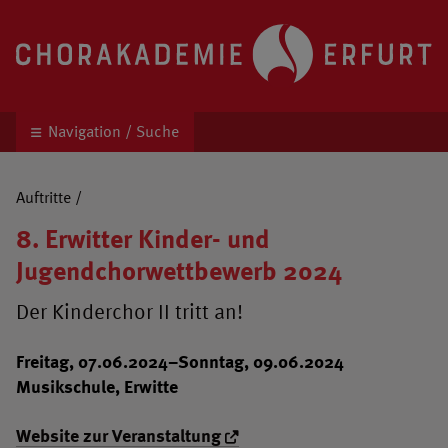
Chorakademie Erfurt
Kinder- und Jugendchor unter der Leitung von 
Navigation / Suche
Auftritte
/
8. Erwitter Kinder- und
Jugendchorwettbewerb 2024
Der Kinderchor II tritt an!
Freitag, 07.06.2024–Sonntag, 09.06.2024
Musikschule, Erwitte
Website zur Veranstaltung