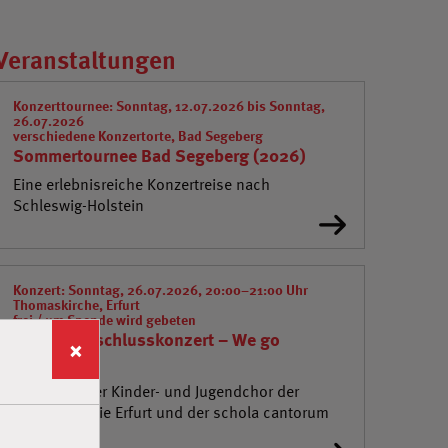
Veranstaltungen
Konzerttournee: Sonntag, 12.07.2026 bis Sonntag,
26.07.2026
verschiedene Konzertorte, Bad Segeberg
Sommertournee Bad Segeberg (2026)
Eine erlebnisreiche Konzertreise nach
Schleswig-Holstein
Konzert: Sonntag, 26.07.2026, 20:00–21:00 Uhr
Thomaskirche, Erfurt
frei / um Spende wird gebeten
Tourneeabschlusskonzert – We go
×
together
Gemeinsamer Kinder- und Jugendchor der
Chorakademie Erfurt und der schola cantorum
weimar