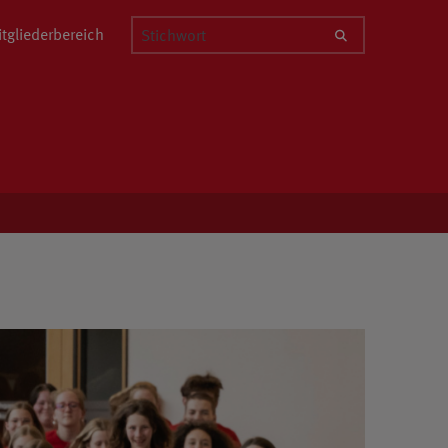
Stichwort
tgliederbereich