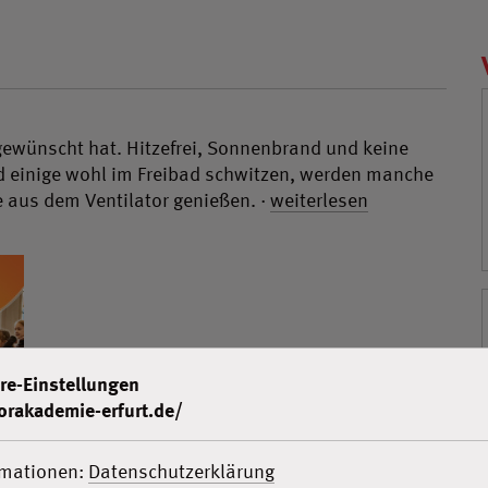
 gewünscht hat. Hitzefrei, Sonnenbrand und keine
nd einige wohl im Freibad schwitzen, werden manche
e aus dem Ventilator genießen. ·
weiterlesen
re-Einstellungen
orakademie-erfurt.de/
rmationen:
Datenschutzerklärung