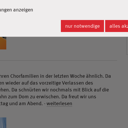
lungen anzeigen
nur notwendige
alles ak
hren Chorfamilien in der letzten Woche ähnlich. Da
en wieder auf das vorzeitige Verlassen des
hen. Da schnürten wir nochmals mit Blick auf die
ahn zum Dom zu erwischen. Da freut wir uns
ttag und am Abend. ·
weiterlesen