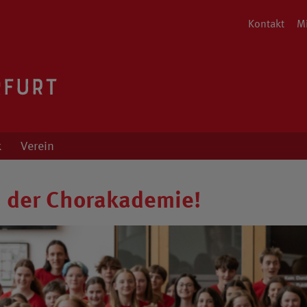
Kontakt
Mi
ng von Cordula Fischer
k
Verein
i der Chorakademie!