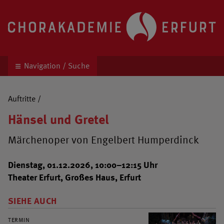
Chorakademie Erfurt
Kinder- und Jugendchor unter der Leitung von 
Navigation / Suche
Auftritte
/
Hänsel und Gretel
Märchenoper von Engelbert Humperdinck
Dienstag, 01.12.2026, 10:00–12:15 Uhr
Theater Erfurt, Großes Haus, Erfurt
SIEHE AUCH
TERMIN