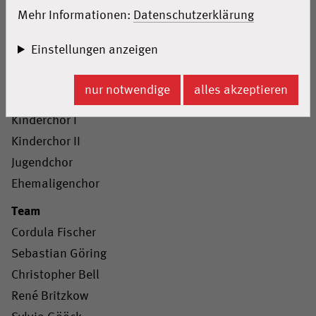
Home
Mehr Informationen:
Datenschutzerklärung
Meldungen
Einstellungen anzeigen
Probenzeiten
Chöre
nur notwendige
alles akzeptieren
Nachwuchschor
Kinderchor I
Kinderchor II
Jugendchor
Ehemaligenchor
Team
Cordula Fischer
Sebastian Göring
Christopher Bell
René Britzkow