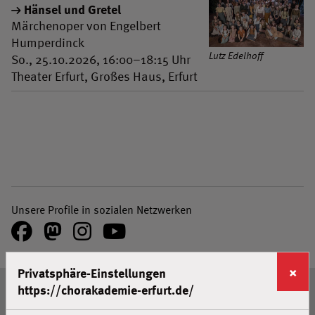
Hänsel und Gretel
Märchenoper von Engelbert
Humperdinck
Lutz Edelhoff
So., 25.10.2026, 16:00–18:15 Uhr
Theater Erfurt, Großes Haus, Erfurt
Unsere Profile in sozialen Netzwerken
Facebook
Mastodon
Instagram
Youtube
×
Privatsphäre-Einstellungen
Seitenanfang
https://chorakademie-erfurt.de/