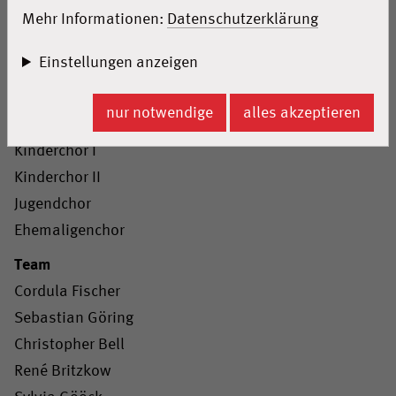
Home
Mehr Informationen:
Datenschutzerklärung
Meldungen
Einstellungen anzeigen
Probenzeiten
Chöre
nur notwendige
alles akzeptieren
Nachwuchschor
Kinderchor I
Kinderchor II
Jugendchor
Ehemaligenchor
Team
Cordula Fischer
Sebastian Göring
Christopher Bell
René Britzkow