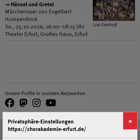
Hänsel und Gretel
Märchenoper von Engelbert
Humperdinck
Lutz Edelhoff
So., 25.10.2026, 16:00–18:15 Uhr
Theater Erfurt, Großes Haus, Erfurt
Unsere Profile in sozialen Netzwerken
Facebook
Mastodon
Instagram
Youtube
×
Privatsphäre-Einstellungen
Seitenanfang
https://chorakademie-erfurt.de/