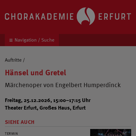
Chorakademie Erfurt
Kinder- und Jugendchor unter der Leitung von 
Navigation / Suche
Auftritte
/
Hänsel und Gretel
Märchenoper von Engelbert Humperdinck
Freitag, 25.12.2026, 15:00–17:15 Uhr
Theater Erfurt, Großes Haus, Erfurt
SIEHE AUCH
TERMIN