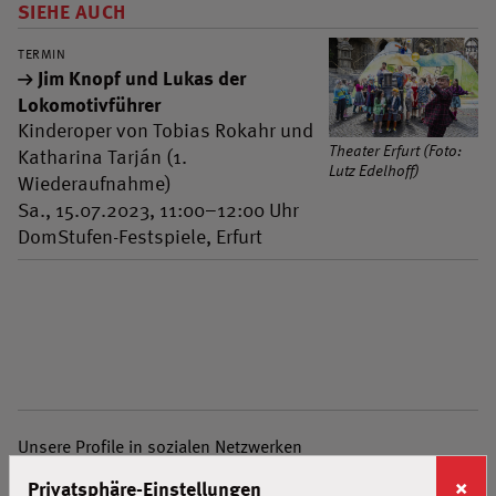
SIEHE AUCH
TERMIN
Jim Knopf und Lukas der
Lokomotivführer
Kinderoper von Tobias Rokahr und
Theater Erfurt (Foto:
Katharina Tarján (1.
Lutz Edelhoff)
Wiederaufnahme)
Sa., 15.07.2023, 11:00–12:00 Uhr
DomStufen-Festspiele, Erfurt
Unsere Profile in sozialen Netzwerken
Facebook
Mastodon
Instagram
Youtube
×
Privatsphäre-Einstellungen