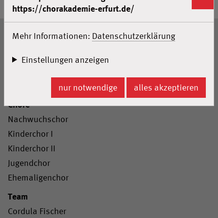
https://chorakademie-erfurt.de/
Seitenanfang
Mehr Informationen:
Datenschutzerklärung
Home
Einstellungen anzeigen
Meldungen
Probenzeiten
nur notwendige
alles akzeptieren
Chöre
Nachwuchschor
Kinderchor I
Kinderchor II
Jugendchor
Ehemaligenchor
Team
Cordula Fischer