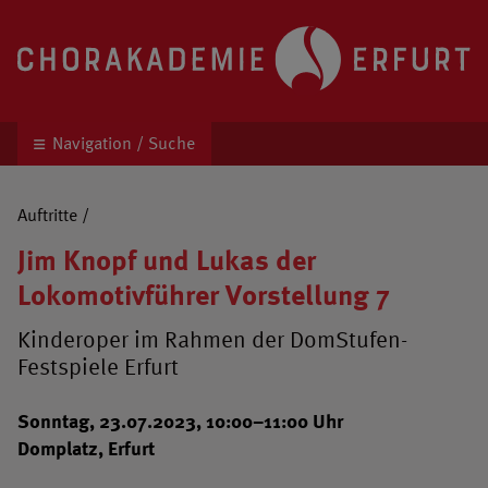
Chorakademie Erfurt
Kinder- und Jugendchor unter der Leitung von 
Navigation / Suche
Auftritte
/
Jim Knopf und Lukas der
Lokomotivführer Vorstellung 7
Kinderoper im Rahmen der DomStufen-
Festspiele Erfurt
Sonntag, 23.07.2023, 10:00–11:00 Uhr
Domplatz, Erfurt