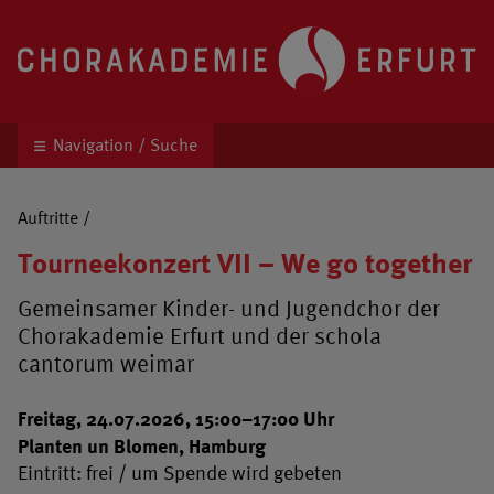
Chorakademie Erfurt
Kinder- und Jugendchor unter der Leitung von 
Navigation / Suche
Auftritte
/
Tourneekonzert VII – We go together
Gemeinsamer Kinder- und Jugendchor der
Chorakademie Erfurt und der schola
cantorum weimar
Freitag, 24.07.2026, 15:00–17:00 Uhr
Planten un Blomen, Hamburg
Eintritt: frei / um Spende wird gebeten