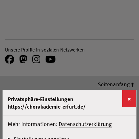
Unsere Profile in sozialen Netzwerken
Facebook
Mastodon
Instagram
Youtube
Seitenanfang
×
Privatsphäre-Einstellungen
Home
https://chorakademie-erfurt.de/
Meldungen
Probenzeiten
Mehr Informationen:
Datenschutzerklärung
Chöre