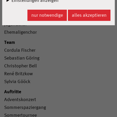
Einstellungen anzeigen
Nachwuchschor
Kinderchor I
nur notwendige
alles akzeptieren
Kinderchor II
Jugendchor
Ehemaligenchor
Team
Cordula Fischer
Sebastian Göring
Christopher Bell
René Britzkow
Sylvia Gööck
Auftritte
Adventskonzert
Sommerspaziergang
Sommertournee