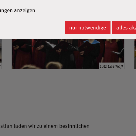
lungen anzeigen
nur notwendige
alles ak
f
Lutz Edelhoff
astian laden wir zu einem besinnlichen