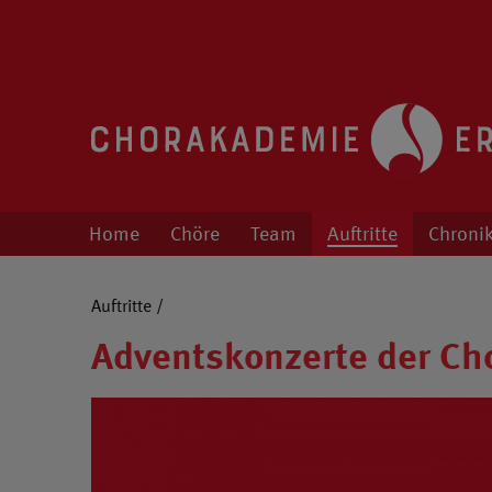
Chorakademie Erfurt
Kinder- und Jugendchor unter der Leitu
Home
Chöre
Team
Auftritte
Chroni
Auftritte
/
Adventskonzerte der Ch