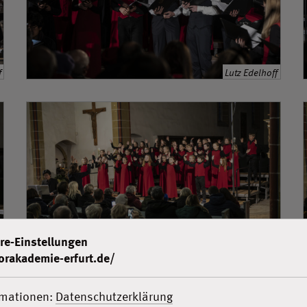
f
Lutz Edelhoff
re-Einstellungen
orakademie-erfurt.de/
f
Lutz Edelhoff
rmationen:
Datenschutzerklärung