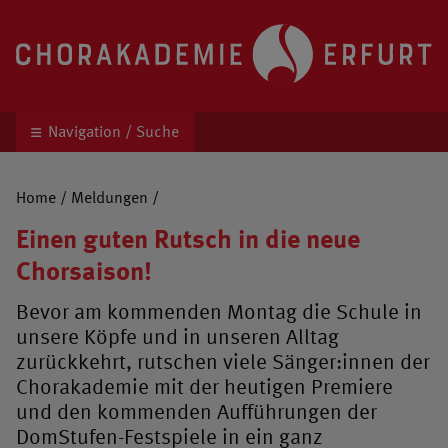
Chorakademie Erfurt
Kinder- und Jugendchor unter der Leitung von 
Navigation / Suche
Home
/
Meldungen
/
Einen guten Rutsch in die neue
Chorsaison!
Bevor am kommenden Montag die Schule in
unsere Köpfe und in unseren Alltag
zurückkehrt, rutschen viele Sänger:innen der
Chorakademie mit der heutigen Premiere
und den kommenden Aufführungen der
DomStufen-Festspiele in ein ganz