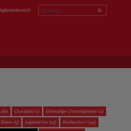
Stichwort
tgliederbereich
alle
Choraktiv (1)
Ehemalige Chormitglieder (2)
Eltern (5)
Jugendchor (15)
Kinderchor I (14)