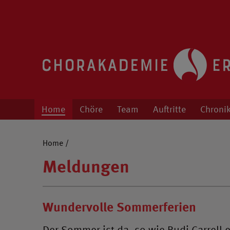
Chorakademie Erfurt
Kinder- und Jugendchor unter der Leitu
Home
Chöre
Team
Auftritte
Chroni
Home
/
Meldungen
Wundervolle Sommerferien
Der Sommer ist da, so wie Rudi Carrell e