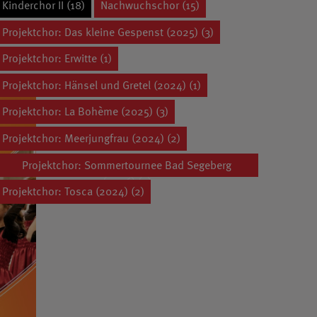
Kinderchor II (18)
Nachwuchschor (15)
Projektchor: Das kleine Gespenst (2025) (3)
Projektchor: Erwitte (1)
Projektchor: Hänsel und Gretel (2024) (1)
Projektchor: La Bohème (2025) (3)
Projektchor: Meerjungfrau (2024) (2)
Projektchor: Sommertournee Bad Segeberg
(2026) (0)
Projektchor: Tosca (2024) (2)