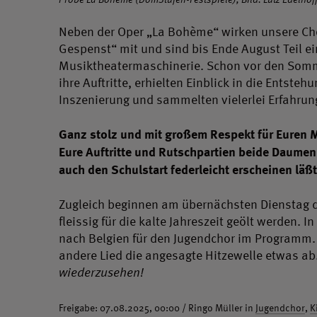
Neben der Oper „La Bohème“ wirken unsere Cho
Gespenst“ mit und sind bis Ende August Teil e
Musiktheatermaschinerie. Schon vor den Somme
ihre Auftritte, erhielten Einblick in die Entst
Inszenierung und sammelten vielerlei Erfahrun
Ganz stolz und mit großem Respekt für Euren M
Eure Auftritte und Rutschpartien beide Daume
auch den Schulstart federleicht erscheinen läßt
Zugleich beginnen am übernächsten Dienstag d
fleissig für die kalte Jahreszeit geölt werden.
nach Belgien für den Jugendchor im Programm. 
andere Lied die angesagte Hitzewelle etwas ab
wiederzusehen!
Freigabe: 07.08.2025, 00:00 / Ringo Müller in
Jugendchor
,
K