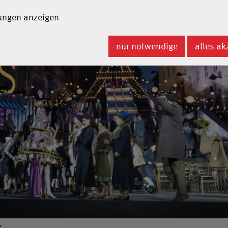
lungen anzeigen
nur notwendige
alles ak
f