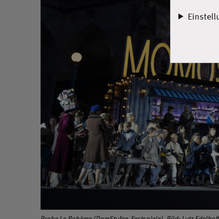
Einstel
Probe La Bohème (DomStufen-Festspiele), Bild: Lutz Edelhof