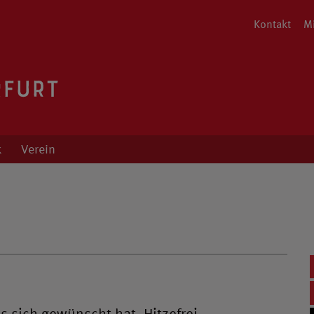
Kontakt
Mi
ng von Cordula Fischer
k
Verein
s sich gewünscht hat. Hitzefrei,