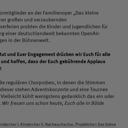
rmitglieder an der Familienoper „Das kleine
iner großen und verzaubernden
rferien probten die Kinder und Jugendlichen für
ehung einer deutschlandweit bekannten OpenAir-
gen in der Bühnenwelt.
ut und Euer Engagement drücken wir Euch für alle
n und hoffen, dass der Euch gebührende Applaus
!
ie regulären Chorproben, in denen die Stimmen
 In dieser stehen Adventskonzerte und eine Tournee
Vielleicht kühlt wenigstens gedanklich das ein oder
.
Wir freuen uns schon heute, Euch alle in Bälde
inderchor I
,
Kinderchor II
,
Nachwuchschor
,
Projektchor: Das kleine